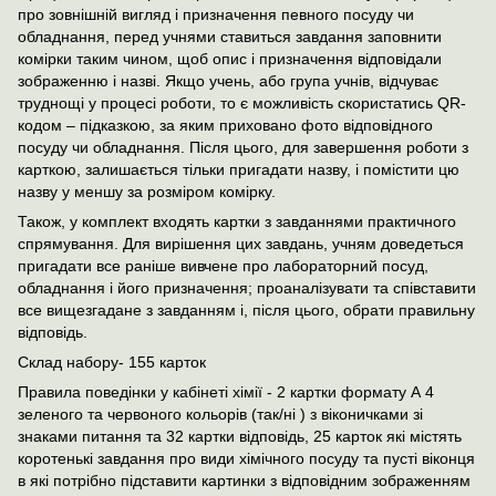
про зовнішній вигляд і призначення певного посуду чи
обладнання, перед учнями ставиться завдання заповнити
комірки таким чином, щоб опис і призначення відповідали
зображенню і назві. Якщо учень, або група учнів, відчуває
труднощі у процесі роботи, то є можливість скористатись QR-
кодом – підказкою, за яким приховано фото відповідного
посуду чи обладнання. Після цього, для завершення роботи з
карткою, залишається тільки пригадати назву, і помістити цю
назву у меншу за розміром комірку.
Також, у комплект входять картки з завданнями практичного
спрямування. Для вирішення цих завдань, учням доведеться
пригадати все раніше вивчене про лабораторний посуд,
обладнання і його призначення; проаналізувати та співставити
все вищезгадане з завданням і, після цього, обрати правильну
відповідь.
Склад набору- 155 карток
Правила поведінки у кабінеті хімії - 2 картки формату А 4
зеленого та червоного кольорів (так/ні ) з віконичками зі
знаками питання та 32 картки відповідь, 25 карток які містять
коротенькі завдання про види хімічного посуду та пусті віконця
в які потрібно підставити картинки з відповідним зображенням