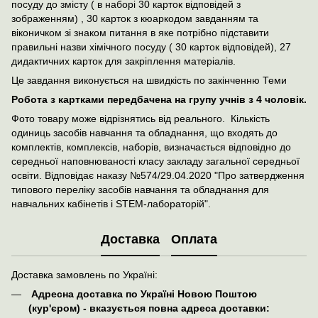
посуду до змісту ( в наборі 30 карток відповідей з
зображенням) , 30 карток з кюаркодом завданням та
віконичком зі знаком питання в яке потрібно підставити
правильні назви хімічного посуду ( 30 карток відповідей), 27
дидактичних карток для закріплення матеріалів.
Це завдання виконується на швидкість по закінченню Теми
Робота з картками передбачена на групу учнів з 4 чоловік.
Фото товару може відрізнятись від реального. Кількість
одиниць засобів навчання та обладнання, що входять до
комплектів, комплексів, наборів, визначається відповідно до
середньої наповнюваності класу закладу загальної середньої
освіти. Відповідає наказу №574/29.04.2020 "Про затвердження
типового переліку засобів навчання та обладнання для
навчальних кабінетів і STEM-лабораторій".
Доставка
Оплата
Доставка замовлень по Україні:
Адресна доставка по Україні Новою Поштою
(кур'єром) - вказується повна адреса доставки: