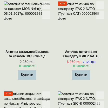
−3%
Аптечка загальновійськова
Аптечка тактична по
за наказом МОЗ №6 від
стандарту IFAK 2 NATO,
05.01.2017р.
(Турнікет CAT)
2 250 грн
6 950 грн
7 129 грн
В наявності
В наявності
Купити
Купити
−3%