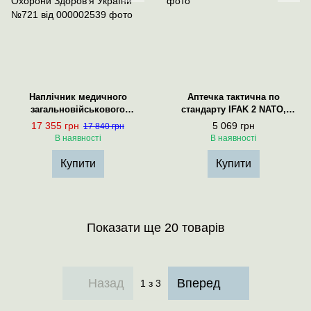
Наплічник медичного
Аптечка тактична по
загальновійськового
стандарту IFAK 2 NATO,
санітара по Наказу
(Турнікет SICH)
17 355 грн
5 069 грн
17 840 грн
Міністерства Охорони
В наявності
В наявності
Здоров’я України №721 від
Купити
Купити
Показати ще 20 товарів
Назад
Вперед
1
з 3