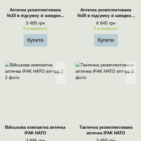
Аптечка укомплектована
Аптечка укомплектована
№10 в підсумку зі швидким
№20 в підсумку зі швидким
скидом Чорний
скидом Чорний
3 485 грн
6 845 грн
Є в наявності
Є в наявності
Купити
Купити
Військова компактна аптечка
Тактична укомплектована
IFAK НАТО
аптечка IFAK НАТО
3 895 грн
3 850 грн