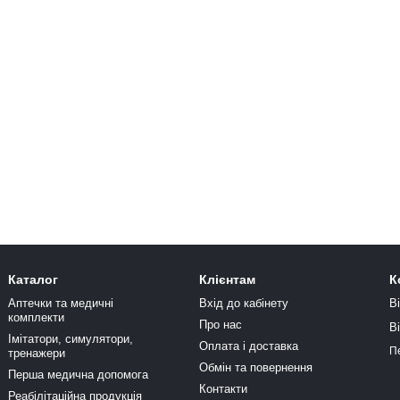
Каталог
Клієнтам
К
Аптечки та медичні
Вхід до кабінету
В
комплекти
Про нас
В
Імітатори, симулятори,
Оплата і доставка
П
тренажери
Обмін та повернення
Перша медична допомога
Контакти
Реабілітаційна продукція