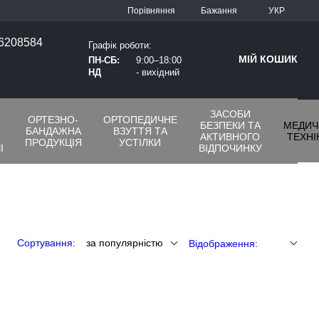
Порівняння
Бажання
УКР
66208584
Графік роботи:
МІЙ КОШИК
ПН-СБ:
9:00–18:00
НД
- вихідний
ЗАСОБИ
ОРТЕЗНО-
ОРТОПЕДИЧНЕ
-
БЕЗПЕКИ ТА
МЕДИЧ
БАНДАЖНА
ВЗУТТЯ ТА
АКТИВНОГО
ТЕХНІ
ПРОДУКЦІЯ
УСТІЛКИ
І
ВІДПОЧИНКУ
Сортування:
за популярністю
Відображення: