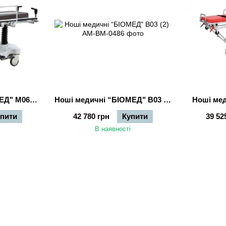
Ноші медичні “БІОМЕД" M06 (ліжко-каталка)
Ноші медичні “БІОМЕД" B03 (2)
Ноші ме
упити
42 780 грн
Купити
39 52
В наявності