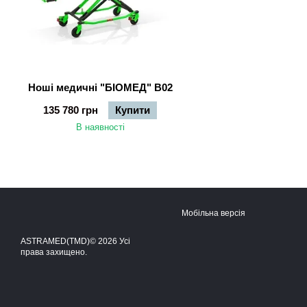
Ноші медичні "БІОМЕД" B02
135 780 грн
Купити
В наявності
Мобільна версія
ASTRAMED(TMD)© 2026 Усі
права захищено.