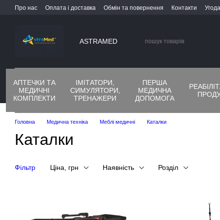
Перейти до основного контенту
Про нас
Оплата і доставка
Обмін та повернення
Контакти
Угода
ASTRAMED
АПТЕЧКИ ТА
ІМІТАТОРИ,
ПЕРША
РЕАБІЛІ
МЕДИЧНІ
СИМУЛЯТОРИ,
МЕДИЧНА
ПРОДУ
КОМПЛЕКТИ
ТРЕНАЖЕРИ
ДОПОМОГА
Головна
Медична техніка
Меблі медичні
Каталки
Каталки
Фільтр
Ціна, грн
Наявність
Розділ