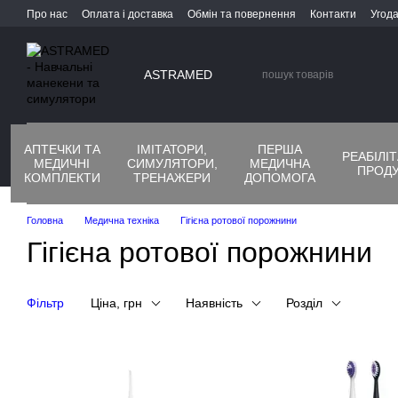
Перейти до основного контенту
Про нас
Оплата і доставка
Обмін та повернення
Контакти
Угода
ASTRAMED
АПТЕЧКИ ТА
ІМІТАТОРИ,
ПЕРША
РЕАБІЛІ
МЕДИЧНІ
СИМУЛЯТОРИ,
МЕДИЧНА
ПРОДУ
КОМПЛЕКТИ
ТРЕНАЖЕРИ
ДОПОМОГА
Головна
Медична техніка
Гігієна ротової порожнини
Гігієна ротової порожнини
Фільтр
Ціна, грн
Наявність
Розділ