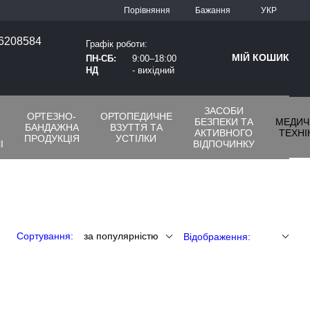
Порівняння
Бажання
УКР
66208584
Графік роботи:
МІЙ КОШИК
ПН-СБ:
9:00–18:00
НД
- вихідний
ЗАСОБИ
ОРТЕЗНО-
ОРТОПЕДИЧНЕ
-
БЕЗПЕКИ ТА
МЕДИЧ
БАНДАЖНА
ВЗУТТЯ ТА
АКТИВНОГО
ТЕХНІ
ПРОДУКЦІЯ
УСТІЛКИ
І
ВІДПОЧИНКУ
Сортування:
за популярністю
Відображення: