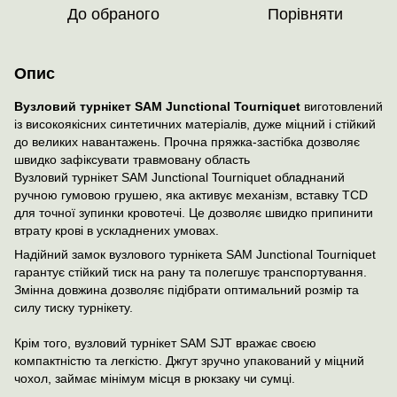
До обраного
Порівняти
Опис
Вузловий турнікет SAM Junctional Tourniquet
виготовлений
із високоякісних синтетичних матеріалів, дуже міцний і стійкий
до великих навантажень. Прочна пряжка-застібка дозволяє
швидко зафіксувати травмовану область
Вузловий турнікет SAM Junctional Tourniquet обладнаний
ручною гумовою грушею, яка активує механізм, вставку TCD
для точної зупинки кровотечі. Це дозволяє швидко припинити
втрату крові в ускладнених умовах.
Надійний замок вузлового турнікета SAM Junctional Tourniquet
гарантує стійкий тиск на рану та полегшує транспортування.
Змінна довжина дозволяє підібрати оптимальний розмір та
силу тиску турнікету.
Крім того, вузловий турнікет SAM SJT вражає своєю
компактністю та легкістю. Джгут зручно упакований у міцний
чохол, займає мінімум місця в рюкзаку чи сумці.