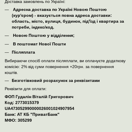
Доставка замовлень по Україні:
Адресна доставка по Україні Новою Поштою
(кур'єром) - вказується повна адреса доставки:
область, місто, вулиця, будинок, під'їзд і квартира за
потреби, індекс/код.
Новою Поштою у відділення;
В поштомат Нової Пошти
Післяплата
Вибираючи спосіб оплати післяплати, ви оплачуєте додаткову
комісію: 2% від суми повернення +20грн. за повернення
коштів.
Безготівковий розрахунок за реквізитами
Реквізити для оплати:
ФОП Гудалін Віталій Григорович
Код: 2773015379
UA473052990000026001024907954
Банк: АТ КБ "ПриватБанк"
МФО: 305299