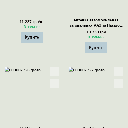
Аптечка автомобильная
11 237 грн/шт
заговальная ААЗ за Наказом
В наличии
МОУ №506
10 330 грн
Купить
В наличии
Купить