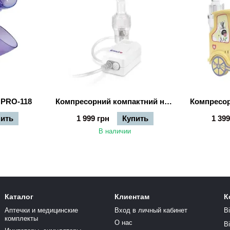
 PRO-118
Компресорний компактний небулайзер MED-120
пить
1 999 грн
Купить
1 399
В наличии
Каталог
Клиентам
К
Аптечки и медицинские
Вход в личный кабинет
В
комплекты
О нас
В