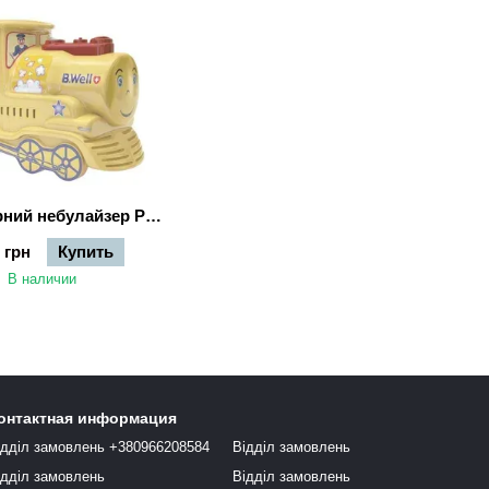
Компресорний небулайзер PRO-115
 грн
Купить
В наличии
онтактная информация
ідділ замовлень +380966208584
Відділ замовлень
ідділ замовлень
Відділ замовлень