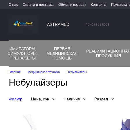
Перейти к основному контенту
О нас
Оплата и доставка
Обмен и возврат
Контакты
Пользоват
ASTRAMED
ИМИТАТОРЫ,
ПЕРВАЯ
РЕАБИЛИТАЦИОННА
СИМУЛЯТОРЫ,
МЕДИЦИНСКАЯ
ПРОДУКЦИЯ
ТРЕНАЖЕРЫ
ПОМОЩЬ
Главная
Медицинская техника
Небулайзеры
Небулайзеры
Фильтр
Цена, грн
Наличие
Раздел