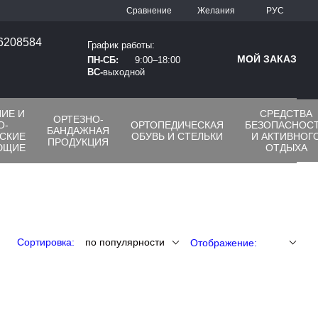
Сравнение
Желания
РУС
66208584
График работы:
МОЙ ЗАКАЗ
ПН-СБ:
9:00–18:00
ВС-
выходной
ИЕ И
СРЕДСТВА
ОРТЕЗНО-
О-
ОРТОПЕДИЧЕСКАЯ
БЕЗОПАСНОС
БАНДАЖНАЯ
СКИЕ
ОБУВЬ И СТЕЛЬКИ
И АКТИВНОГ
ПРОДУКЦИЯ
ЮЩИЕ
ОТДЫХА
Сортировка:
по популярности
Отображение: