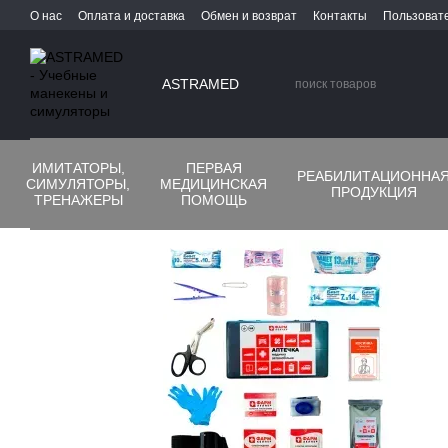
Перейти к основному контенту
О нас
Оплата и доставка
Обмен и возврат
Контакты
Пользоват
ASTRAMED
ИМИТАТОРЫ,
ПЕРВАЯ
РЕАБИЛИТАЦИОННА
СИМУЛЯТОРЫ,
МЕДИЦИНСКАЯ
ПРОДУКЦИЯ
ТРЕНАЖЕРЫ
ПОМОЩЬ