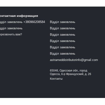
онтактная информация
ідділ замовлень +380966208584
Відділ замовлень
ідділ замовлень
Відділ замовлень
Відділ замовлень
ерезвонить вам?
Відділ замовлень
Відділ замовлень
Відділ замовлень
astrameddistributorinfo@gmail.com
65046, Одесская обл., город
Одесса, б-р Французский, д. 26
Контакты