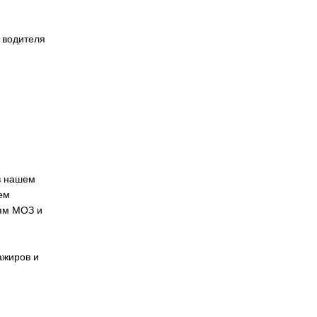
 водителя
в нашем
ем
ям МОЗ и
ажиров и