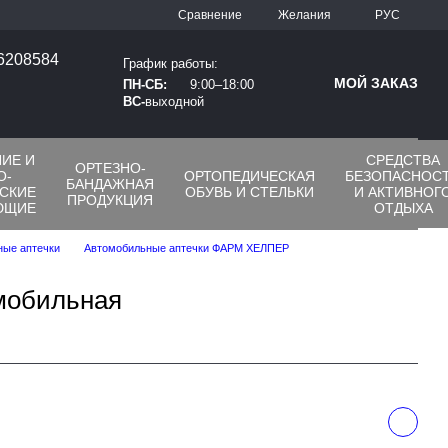
Сравнение
Желания
РУС
66208584
График работы:
МОЙ ЗАКАЗ
ПН-СБ:
9:00–18:00
ВС-
выходной
ИЕ И
СРЕДСТВА
ОРТЕЗНО-
О-
ОРТОПЕДИЧЕСКАЯ
БЕЗОПАСНОС
БАНДАЖНАЯ
СКИЕ
ОБУВЬ И СТЕЛЬКИ
И АКТИВНОГ
ПРОДУКЦИЯ
ЮЩИЕ
ОТДЫХА
ные аптечки
Автомобильные аптечки ФАРМ ХЕЛПЕР
мобильная