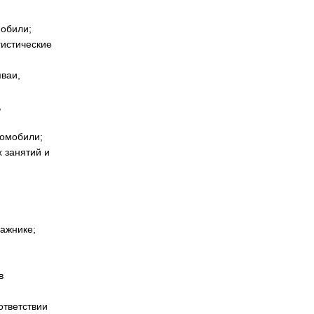
мобили;
гистические
ваи,
,
томобили;
 занятий и
гажнике;
в
ответствии