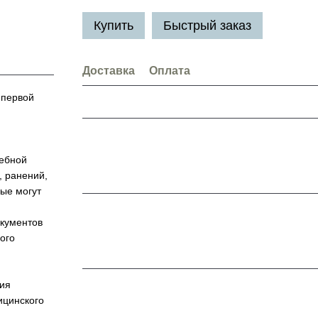
Купить
Быстрый заказ
Доставка
Оплата
 первой
чебной
, ранений,
рые могут
окументов
ого
ния
ицинского