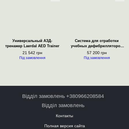
Универсальный АЗД-
Система для отработки
тренажер Laerdal AED Trainer
учебных дефибрилляторов
ShockLink
21 542 грн
57 200 грн
Під замовлення
Під замовлення
Відділ замовлень +380966208584
Відділ замовлень
Контакты
Полная версия сайта