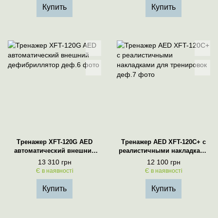
Купить
Купить
Тренажер XFT-120G AED
Тренажер AED XFT-120C+ с
автоматический внешний
реалистичными накладками
дефибриллятор
для тренировок
13 310 грн
12 100 грн
Є в наявності
Є в наявності
Купить
Купить