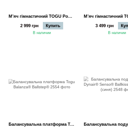
М’яч гімнастичний TOGU Powerball ABS - 55 см (срібний)
2 999 грн
Купить
3 499 грн
Ку
В наличии
В наличии
Балансувальна платформа Togu Balanza® Ballstep®