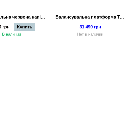
Балансувальна червона напівсфера Togu Jumper Red
Балансувальна платформа Togu Challenge Disc 2.0
0 грн
Купить
31 490 грн
В наличии
Нет в наличии