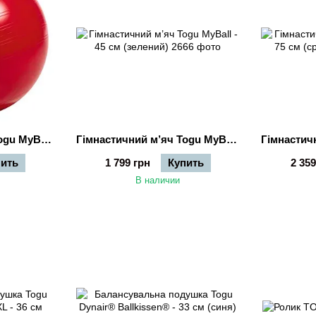
Гімнастичний м’яч Togu MyBall - 55 см (червоний)
Гімнастичний м’яч Togu MyBall - 45 см (зелений)
пить
1 799 грн
Купить
2 359
В наличии