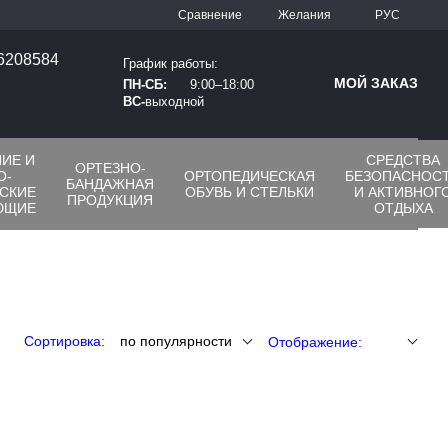
Сравнение
Желания
РУС
66208584
График работы:
МОЙ ЗАКАЗ
ПН-СБ:
9:00–18:00
ВС-
выходной
ИЕ И
СРЕДСТВА
ОРТЕЗНО-
О-
ОРТОПЕДИЧЕСКАЯ
БЕЗОПАСНОС
БАНДАЖНАЯ
СКИЕ
ОБУВЬ И СТЕЛЬКИ
И АКТИВНОГ
ПРОДУКЦИЯ
ЮЩИЕ
ОТДЫХА
Сортировка:
по популярности
Отображение: