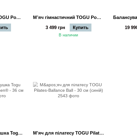
М’яч гімнастичний TOGU Powerball ABS - 65 см (синій)
М’яч гімнастичний TOGU Powerball ABS - 65 см (срібний)
пить
3 499 грн
Купить
19 99
В наличии
Балансувальна подушка Togu Dynair® Senso® Ballkissen® - 36 см (синя)
М'яч для пілатесу TOGU Pilates-Ballance Ball - 30 см (синій)