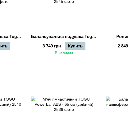
Балансувальна подушка Togu Dynair® Ballkissen® XL - 36 см (червона)
Балансувальна подушка Togu Dynair® Ballkissen® - 33 см (синя)
Ролик
пить
3 749 грн
Купить
2 849
В наличии