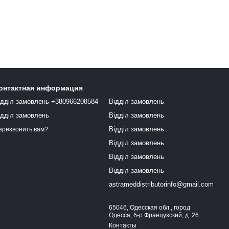
онтактная информация
ідділ замовлень +380966208584
Відділ замовлень
ідділ замовлень
Відділ замовлень
Відділ замовлень
ерезвонить вам?
Відділ замовлень
Відділ замовлень
Відділ замовлень
astrameddistributorinfo@gmail.com
65046, Одесская обл., город
Одесса, б-р Французский, д. 26
Контакты