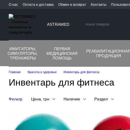
Перейти к основному контенту
О нас
Оплата и доставка
Обмен и возврат
Контакты
Пользоват
ASTRAMED
ИМИТАТОРЫ,
ПЕРВАЯ
РЕАБИЛИТАЦИОННА
СИМУЛЯТОРЫ,
МЕДИЦИНСКАЯ
ПРОДУКЦИЯ
ТРЕНАЖЕРЫ
ПОМОЩЬ
Главная
Красота и здоровье
Инвентарь для фитнеса
Инвентарь для фитнеса
Фильтр
Цена, грн
Наличие
Раздел