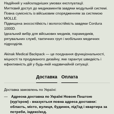
Надійний у найскладніших умовах експлуатації.
Миттєвий доступ до медикаментів завдяки модульній системі.
Повна сумісність із військовим спорядженням за системою
MOLLE.
Підвищена зносостійкість і вологостійкість завдяки Cordura
1000D.
Ідеальний вибір для військових медиків, парамедиків,
рятувальних служб, тактичних груп і мобільних медичних
підрозділів.
Akinak Medical Backpack — це поєднання функціональності,
міцності та продуманого дизайну, яке гарантує швидкість і
ефективність дій у будь-якій надзвичайній ситуації.
Доставка
Оплата
Доставка замовлень по Україні:
Адресна доставка по Україні Новою Поштою
(кур'єром) - вказується повна адреса доставки:
область, місто, вулиця, будинок, під'їзд і квартира за
потреби, індекс/код.