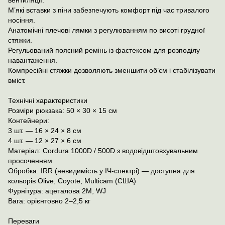
вентиляції.
М’які вставки з піни забезпечують комфорт під час тривалого
носіння.
Анатомічні плечові лямки з регулюванням по висоті грудної
стяжки.
Регульований поясний ремінь із фастексом для розподілу
навантаження.
Компресійні стяжки дозволяють зменшити об’єм і стабілізувати
вміст.
Технічні характеристики
Розміри рюкзака: 50 × 30 × 15 см
Контейнери:
3 шт. — 16 × 24 × 8 см
4 шт. — 12 × 27 × 6 см
Матеріал: Cordura 1000D / 500D з водовідштовхувальним
просоченням
Обробка: IRR (невидимість у ІЧ-спектрі) — доступна для
кольорів Olive, Coyote, Multicam (США)
Фурнітура: ацеталова 2M, WJ
Вага: орієнтовно 2–2,5 кг
Переваги