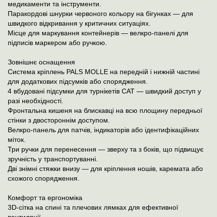
медикаменти та інструменти.
Паракордові шнурки червоного кольору на бігунках — для
швидкого відкривання у критичних ситуаціях.
Місце для маркування контейнерів — велкро-панелі для
підписів маркером або ручкою.
Зовнішнє оснащення
Система кріплень PALS MOLLE на передній і нижній частині
для додаткових підсумків або спорядження.
4 вбудовані підсумки для турнікетів CAT — швидкий доступ у
разі необхідності.
Фронтальна кишеня на блискавці на всю площину передньої
стінки з двостороннім доступом.
Велкро-панель для патчів, індикаторів або ідентифікаційних
міток.
Три ручки для перенесення — зверху та з боків, що підвищує
зручність у транспортуванні.
Дві знімні стяжки внизу — для кріплення ношів, каремата або
схожого спорядження.
Комфорт та ергономіка
3D-сітка на спині та плечових лямках для ефективної