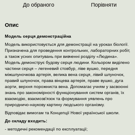
До обраного
Порівняти
Опис
Модель серця демонстраційна
Модель використовується для демонстрації на уроках біології.
Призначена для проведення контрольних, лабораторних робіт,
а також усних опитувань при вивченні розділу «Людина».
Модель демонструє будову серця людини. Кольором виділено
частини серця – легеневий стовбур, ліве вушко, передня
міжшлуночкова артерія, велика вена серця, лівий шлуночок,
правий шлуночок, права вінцева артерія, праве вушко, дуга
аорти, верхня порожниста вена. Допомагає учням у засвоєнні
знань про закономірності функціонування систем органів, їх
взаємодію, взаємозв'язок та формування уявлень про
природничо-наукову картину людського організму.
Відповідає вимогам та Концепції Нової української школи.
До складу входить:
- методичні рекомендації по експлуатації;