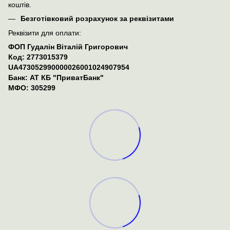
коштів.
Безготівковий розрахунок за реквізитами
Реквізити для оплати:
ФОП Гудалін Віталій Григорович
Код: 2773015379
UA473052990000026001024907954
Банк: АТ КБ "ПриватБанк"
МФО: 305299