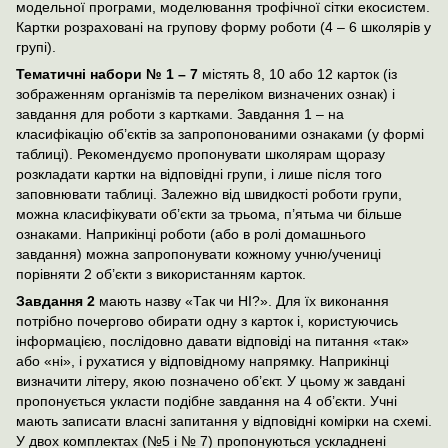
модельної програми, моделювання трофічної сітки екосистем.
Картки розраховані на групову форму роботи (4 – 6 школярів у
групі).
Тематичні набори № 1 – 7
містять 8, 10 або 12 карток (із
зображенням організмів та переліком визначених ознак) і
завдання для роботи з картками. Завдання 1 – на
класифікацію об’єктів за запропонованими ознаками (у формі
таблиці). Рекомендуємо пропонувати школярам щоразу
розкладати картки на відповідні групи, і лише після того
заповнювати таблиці. Залежно від швидкості роботи групи,
можна класифікувати об’єкти за трьома, п’ятьма чи більше
ознаками. Наприкінці роботи (або в ролі домашнього
завдання) можна запропонувати кожному учню/учениці
порівняти 2 об’єкти з використанням карток.
Завдання 2
мають назву «Так чи НІ?». Для їх виконання
потрібно почергово обирати одну з карток і, користуючись
інформацією, послідовно давати відповіді на питання «так»
або «ні», і рухатися у відповідному напрямку. Наприкінці
визначити літеру, якою позначено об’єкт. У цьому ж завдані
пропонується укласти подібне завдання на 4 об’єкти. Учні
мають записати власні запитання у відповідні комірки на схемі.
У двох комплектах (№5 і № 7) пропонуються ускладнені