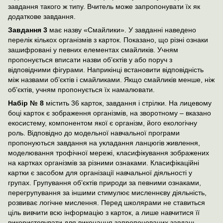
завдання такого ж типу. Вчитель може запропонувати їх як
додаткове завдання.
Завдання 3
має назву «Смайлики». У завданні наведено
перелік кількох організмів з карток. Показано, що різні ознаки
зашифровані у певних елементах смайликів. Учням
пропонується вписати назви об’єктів у або поруч з
відповідними фігурами. Наприкінці встановити відповідність
між назвами об’єктів і смайликами. Якщо смайликів менше, ніж
об’єктів, учням пропонується їх намалювати.
Набір № 8
містить 36 карток, завдання і стрілки. На лицевому
боці карток є зображення організмів, на зворотному – вказано
екосистему, компонентом якої є організм, його екологічну
роль. Відповідно до модельної навчальної програми
пропонуються завдання на укладання ланцюгів живлення,
моделювання трофічної мережі, класифікування зображених
на картках організмів за різними ознаками. Класифікаційні
картки є засобом для організації навчальної діяльності у
групах. Групування об’єктів природи за певними ознаками,
перегрупування за іншими стимулює мисленнєву діяльність,
розвиває логічне мислення. Перед школярами не ставиться
ціль вивчити всю інформацію з карток, а лише навчитися її
використовувати для виконання запропонованих завдань.