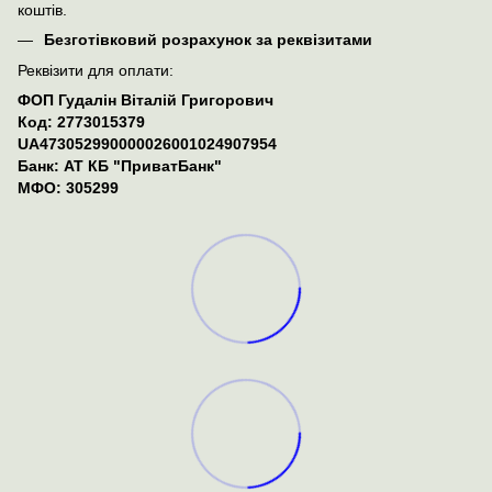
коштів.
Безготівковий розрахунок за реквізитами
Реквізити для оплати:
ФОП Гудалін Віталій Григорович
Код: 2773015379
UA473052990000026001024907954
Банк: АТ КБ "ПриватБанк"
МФО: 305299