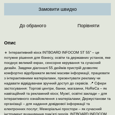
Замовити швидко
До обраного
Порівняти
Опис
🔹 Інтерактивний кіоск INTBOARD INFOCOM ST 55" – це
потужне рішення для бізнесу, освіти та державних установ, яке
поєднує великий екран, сенсорне керування та сучасний
дизайн. Завдяки діагоналі 55 дюймів пристрій дозволяє
комфортно відображати великі масиви інформації, працювати
з інтерактивними матеріалами, презентувати рекламу чи
надавати відвідувачам зручний доступ до сервісів. 📍 Сфери
застосування: Торгові центри, банки, магазини, HoReCa – як
навігаційний та рекламний кіоск; Музеї, освітні заклади – для
інтерактивного ознайомлення з матеріалами; Держустанови та
організації – для надання довідкової інформації та
електронних послуг; Меморіальні простори – як сучасний
інструмент вшанування пам’яті героїв. INTBOARD INFOCOM