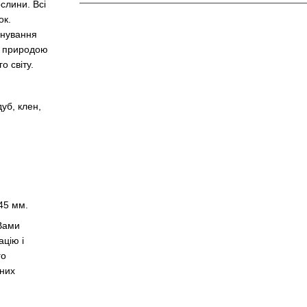
слини. Всі
ок.
онування
ою природою
 світу.
дуб, клен,
45 мм.
 Вами
цію і
го
чних