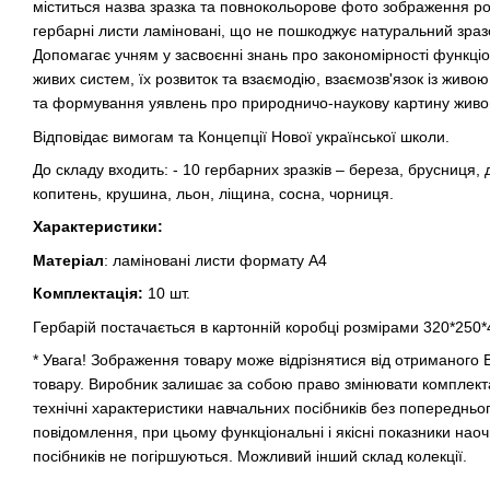
міститься назва зразка та повнокольорове фото зображення ро
гербарні листи ламіновані, що не пошкоджує натуральний зраз
Допомагає учням у засвоєнні знань про закономірності функці
живих систем, їх розвиток та взаємодію, взаємозв'язок із жив
та формування уявлень про природничо-наукову картину живого
Відповідає вимогам та Концепції Нової української школи.
До складу входить: - 10 гербарних зразків – береза, брусниця, 
копитень, крушина, льон, ліщина, сосна, чорниця.
Характеристики:
Матеріал
: ламіновані листи формату А4
Комплектація:
10 шт.
Гербарій постачається в картонній коробці розмірами 320*250*
* Увага! Зображення товару може відрізнятися від отриманого
товару. Виробник залишає за собою право змінювати комплекта
технічні характеристики навчальних посібників без попередньо
повідомлення, при цьому функціональні і якісні показники нао
посібників не погіршуються. Можливий інший склад колекції.