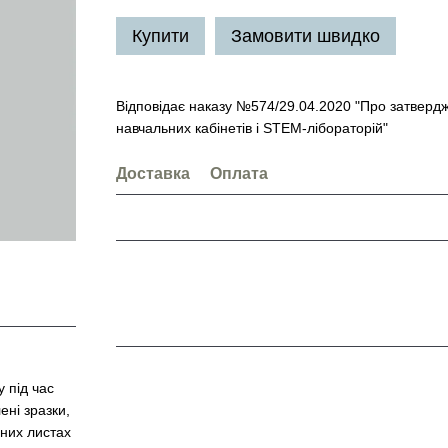
Купити
Замовити швидко
Відповідає наказу №574/29.04.2020 "Про затвердж
навчальних кабінетів і STEM-лібораторій"
Доставка
Оплата
 під час
ені зразки,
рних листах