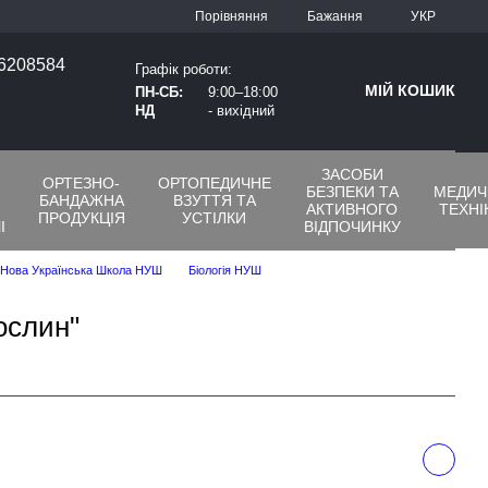
Порівняння
Бажання
УКР
66208584
Графік роботи:
МІЙ КОШИК
ПН-СБ:
9:00–18:00
НД
- вихідний
ЗАСОБИ
ОРТЕЗНО-
ОРТОПЕДИЧНЕ
-
БЕЗПЕКИ ТА
МЕДИЧ
БАНДАЖНА
ВЗУТТЯ ТА
АКТИВНОГО
ТЕХНІ
ПРОДУКЦІЯ
УСТІЛКИ
І
ВІДПОЧИНКУ
Нова Українська Школа НУШ
Біологія НУШ
ослин"