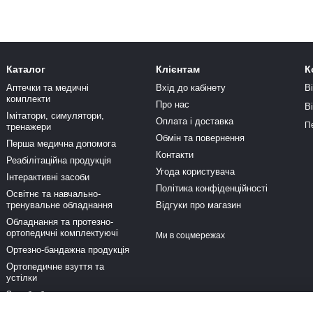
Каталог
Клієнтам
К
Аптечки та медичні
Вхід до кабінету
В
комплекти
Про нас
В
Імітатори, симулятори,
Оплата і доставка
П
тренажери
Обмін та повернення
Перша медична допомога
Контакти
Реабілітаційна продукція
Угода користувача
Інтерактивні засоби
Політика конфіденційності
Освітнє та навчально-
тренувальне обладнання
Відгуки про магазин
Обладнання та протезно-
ортопедичні комплектуючі
Ми в соцмережах
Ортезно-бандажна продукція
Ортопедичне взуття та
устілки
Засоби безпеки та активного
відпочинку