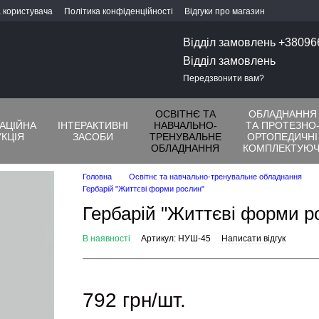
 користувача
Політика конфіденційності
Відгуки про магазин
Відділ замовлень +3809
Відділ замовлень
Передзвонити вам?
ОСВІТНЄ ТА
ОБЛАДНАННЯ
ТАЦІЙНА
ІНТЕРАКТИВНІ
НАВЧАЛЬНО-
ТА ПРОТЕЗНО
КЦІЯ
ЗАСОБИ
ТРЕНУВАЛЬНЕ
ОРТОПЕДИЧНІ
ОБЛАДНАННЯ
КОМПЛЕКТУЮЧ
Головна
Освітнє та навчально-тренувальне обладнання
Гербарій "Життєві форми рослин"
Гербарій "Життєві форми р
В наявності
Артикул: НУШ-45
Написати відгук
792 грн/шт.