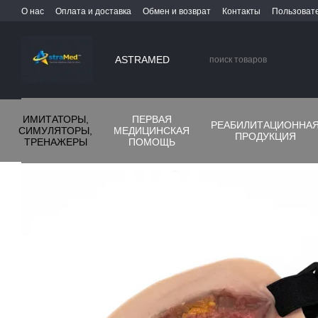
Перейти к основному контенту
О нас
Оплата и доставка
Обмен и возврат
Контакты
Пользоват
ASTRAMED
ИМИТАТОРЫ,
ПЕРВАЯ
РЕАБИЛИТАЦИОННА
СИМУЛЯТОРЫ,
МЕДИЦИНСКАЯ
ПРОДУКЦИЯ
ТРЕНАЖЕРЫ
ПОМОЩЬ