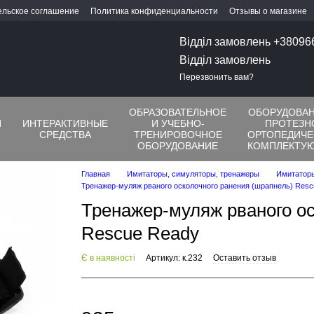
ельское соглашение
Политика конфиденциальности
Отзывы о магазине
Відділ замовлень +3809
Відділ замовлень
Перезвонить вам?
ОБРАЗОВАТЕЛЬНОЕ
ОБОРУДОВАН
Я
ИНТЕРАКТИВНЫЕ
И УЧЕБНО-
ПРОТЕЗН
СРЕДСТВА
ТРЕНИРОВОЧНОЕ
ОРТОПЕДИЧЕ
ОБОРУДОВАНИЕ
КОМПЛЕКТУ
Главная
Имитаторы, симуляторы, тренажеры
Имитаторы
Тренажер-муляж рваного осколочного ранения (шрапнель) Resc
Тренажер-муляж рваного ос
Rescue Ready
Є в наявності
Артикул: к.232
Оставить отзыв