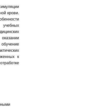
имуляции
ной крови.
обенности
 учебных
ицинских
 оказании
 обучение
ктических
иженных к
тработке
нными