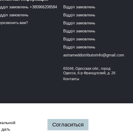
ідділ замовлень +380966208584
Відділ замовлень
ідділ замовлень
Відділ замовлень
Відділ замовлень
ерезвонить вам?
Відділ замовлень
Відділ замовлень
Відділ замовлень
astrameddistributorinfo@gmail.com
65046, Одесская обл., город
Одесса, б-р Французский, д. 26
Контакты
имальной
Согласиться
 дать