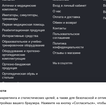
Аптечки и медицинские
Вход в личный кабинет
В
комплекты
О нас
В
Имитаторы, симуляторы,
Оплата и доставка
П
тренажеры
Обмен и возврат
Первая медицинская помощь
Контакты
Реабилитационная продукция
Пользовательское
Интерактивные средства
соглашение
Образовательное и учебно-
Политика
тренировочное оборудование
конфиденциальности
Оборудование и протезно-
Отзывы о магазине
ортопедические
комплектующие
Мы в соцсетях
Ортезно-бандажная
продукция
Ортопедическая обувь и
стельки
Средства безопасности и
активного отдыха
ости
Медицинская техника
маркетинга и статистических целей, а также для безопасной и опт
Красота и здоровье
тройках вашего браузера. Нажмите на кнопку «Согласиться», чтобы