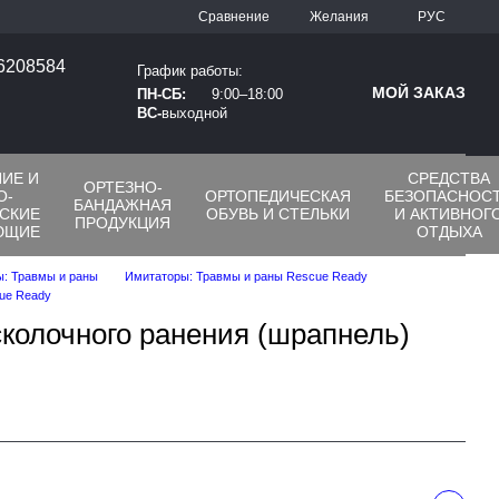
Сравнение
Желания
РУС
66208584
График работы:
МОЙ ЗАКАЗ
ПН-СБ:
9:00–18:00
ВС-
выходной
ИЕ И
СРЕДСТВА
ОРТЕЗНО-
О-
ОРТОПЕДИЧЕСКАЯ
БЕЗОПАСНОС
БАНДАЖНАЯ
СКИЕ
ОБУВЬ И СТЕЛЬКИ
И АКТИВНОГ
ПРОДУКЦИЯ
ЮЩИЕ
ОТДЫХА
: Травмы и раны
Имитаторы: Травмы и раны Rescue Ready
ue Ready
колочного ранения (шрапнель)