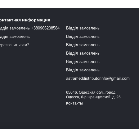
онтактная информация
ідділ замовлень +380966208584
Відділ замовлень
ідділ замовлень
Відділ замовлень
Відділ замовлень
ерезвонить вам?
Відділ замовлень
Відділ замовлень
Відділ замовлень
astrameddistributorinfo@gmail.com
65046, Одесская обл., город
Одесса, б-р Французский, д. 26
Контакты