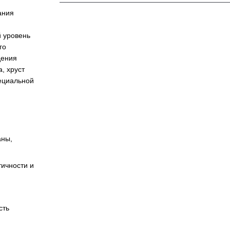
ания
й уровень
го
дения
, хруст
пециальной
аны,
тичности и
сть