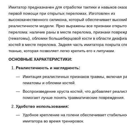
Имитатор предназначен для отработки тактики и навыков оказ
первой помощи при открытых переломах. Изготовлен из
высококачественного силикона, который обеспечивает высоки
реалистичности модели. Ярко выражены все признаки открыто
перелома: наличие раны в месте перелома, признаки повреж
(гематомы), обломки большеберцовой кости в области диафиза
костей в месте перелома. Задняя часть имитатора покрыта с
тканью, которая позволяет легко крепить его к липучкам.
ОСНОВНЫЕ ХАРАКТЕРИСТИКИ:
Реалистичность и наглядность:
Имитация реалистичных признаков травмы, включая р
гематомы и обломки костей.
Воспроизведение хруста костей, что добавляет реалис
помогает лучше понять травматические повреждения.
Удобство использования:
Удобное крепление на голени обеспечивает стабильно
имитатора во время тренировок.