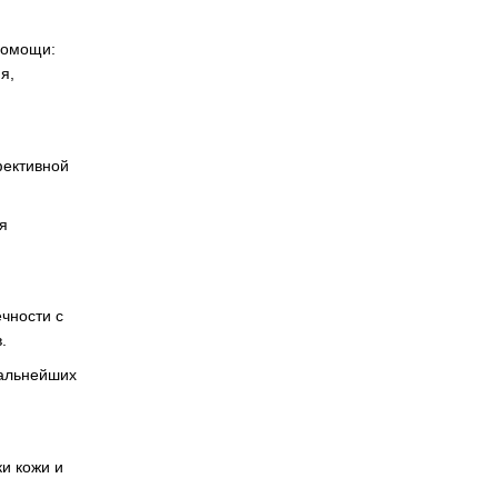
помощи:
я,
фективной
я
чности с
.
альнейших
и кожи и