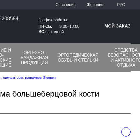
Сравнение
Желания
РУС
66208584
График работы:
МОЙ ЗАКАЗ
ПН-СБ:
9:00–18:00
ВС-
выходной
ИЕ И
СРЕДСТВА
ОРТЕЗНО-
О-
ОРТОПЕДИЧЕСКАЯ
БЕЗОПАСНОС
БАНДАЖНАЯ
СКИЕ
ОБУВЬ И СТЕЛЬКИ
И АКТИВНОГ
ПРОДУКЦИЯ
ЮЩИЕ
ОТДЫХА
, симуляторы, тренажеры Steepen
ома большеберцовой кости