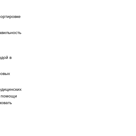
портировке
авильность
ндой в
совых
едицинских
й помощи
вовать