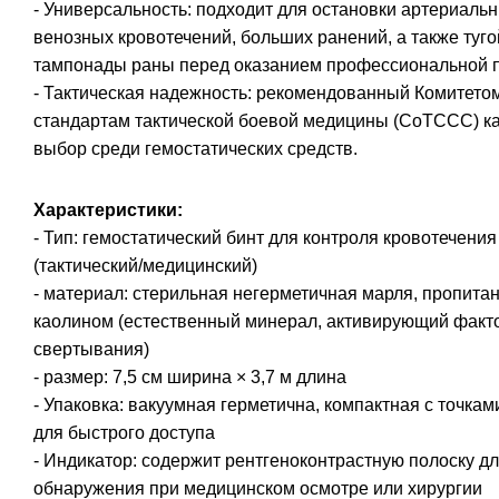
- Универсальность: подходит для остановки артериальн
венозных кровотечений, больших ранений, а также туго
тампонады раны перед оказанием профессиональной
- Тактическая надежность: рекомендованный Комитето
стандартам тактической боевой медицины (CoTCCC) к
выбор среди гемостатических средств.
Характеристики:
- Тип: гемостатический бинт для контроля кровотечения
(тактический/медицинский)
- материал: стерильная негерметичная марля, пропита
каолином (естественный минерал, активирующий факто
свертывания)
- размер: 7,5 см ширина × 3,7 м длина
- Упаковка: вакуумная герметична, компактная с точка
для быстрого доступа
- Индикатор: содержит рентгеноконтрастную полоску д
обнаружения при медицинском осмотре или хирургии