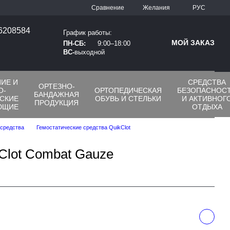
Сравнение
Желания
РУС
66208584
График работы:
МОЙ ЗАКАЗ
ПН-СБ:
9:00–18:00
ВС-
выходной
ИЕ И
СРЕДСТВА
ОРТЕЗНО-
О-
ОРТОПЕДИЧЕСКАЯ
БЕЗОПАСНОС
БАНДАЖНАЯ
СКИЕ
ОБУВЬ И СТЕЛЬКИ
И АКТИВНОГ
ПРОДУКЦИЯ
ЮЩИЕ
ОТДЫХА
 средства
Гемостатические средства QuikClot
Clot Combat Gauze