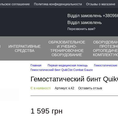
ельское соглашение
Политика конфиденциальности
Отзывы о магазине
Відділ замовлень +3809
Відділ замовлень
Перезвонить вам?
ОБРАЗОВАТЕЛЬНОЕ
ОБОРУДОВАН
Я
ИНТЕРАКТИВНЫЕ
И УЧЕБНО-
ПРОТЕЗН
СРЕДСТВА
ТРЕНИРОВОЧНОЕ
ОРТОПЕДИЧЕ
ОБОРУДОВАНИЕ
КОМПЛЕКТУ
Главная
Первая медицинская помощь
Гемостатические
Гемостатический бинт QuikClot Combat Gauze
Гемостатический бинт Quik
Є в наявності
Артикул: к.42
Оставить отзыв
1 595 грн