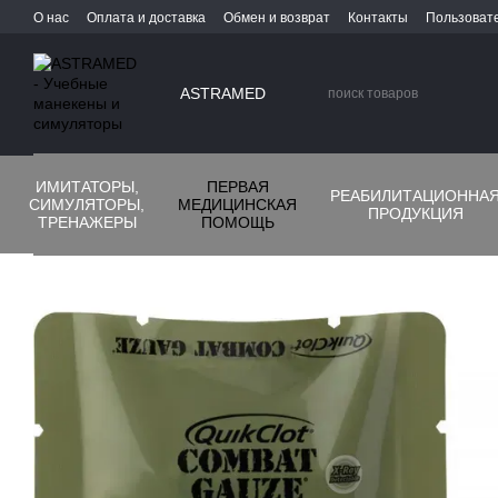
Перейти к основному контенту
О нас
Оплата и доставка
Обмен и возврат
Контакты
Пользоват
ASTRAMED
ИМИТАТОРЫ,
ПЕРВАЯ
РЕАБИЛИТАЦИОННА
СИМУЛЯТОРЫ,
МЕДИЦИНСКАЯ
ПРОДУКЦИЯ
ТРЕНАЖЕРЫ
ПОМОЩЬ