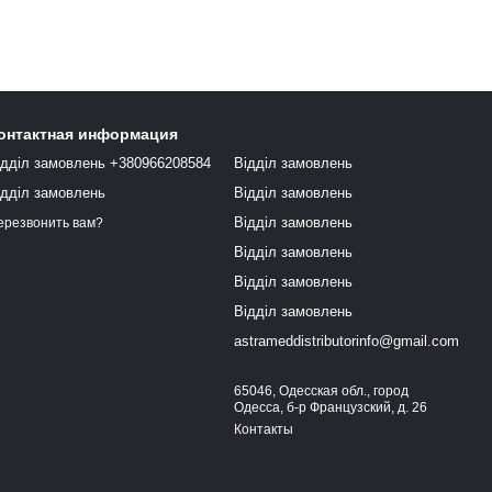
онтактная информация
ідділ замовлень +380966208584
Відділ замовлень
ідділ замовлень
Відділ замовлень
Відділ замовлень
ерезвонить вам?
Відділ замовлень
Відділ замовлень
Відділ замовлень
astrameddistributorinfo@gmail.com
65046, Одесская обл., город
Одесса, б-р Французский, д. 26
Контакты