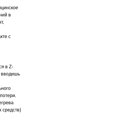
ицинское
ний в
т,
кте с
я в Z-
, вводишь
ьного
опотери.
егрева
х средств)