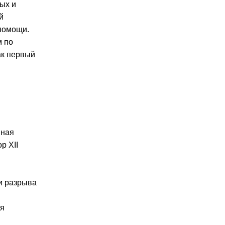
ых и
й
 помощи.
м по
ак первый
нная
р XII
ми разрыва
ля