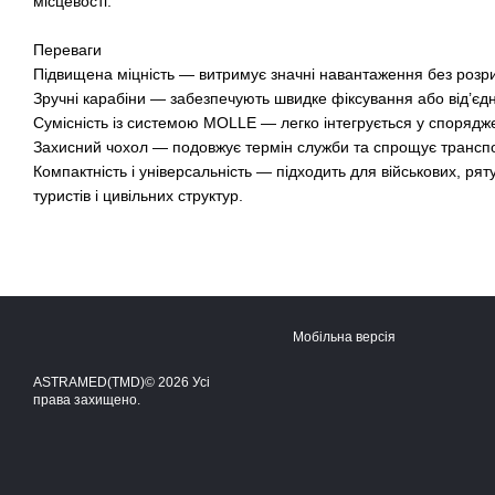
місцевості.
Переваги
Підвищена міцність — витримує значні навантаження без розри
Зручні карабіни — забезпечують швидке фіксування або від’єд
Сумісність із системою MOLLE — легко інтегрується у спорядж
Захисний чохол — подовжує термін служби та спрощує трансп
Компактність і універсальність — підходить для військових, рят
туристів і цивільних структур.
Мобільна версія
ASTRAMED(TMD)© 2026 Усі
права захищено.