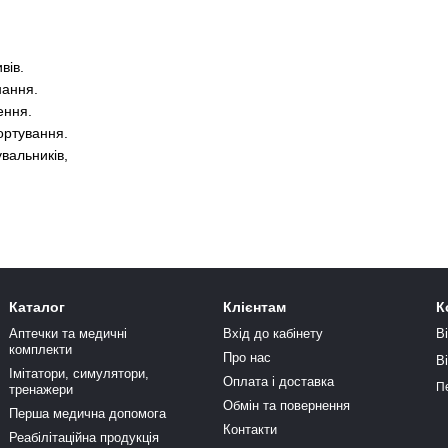
вів.
нання.
ення.
ортування.
увальників,
Каталог
Клієнтам
К
Аптечки та медичні
Вхід до кабінету
В
комплекти
Про нас
В
Імітатори, симулятори,
Оплата і доставка
П
тренажери
Обмін та повернення
Перша медична допомога
Контакти
Реабілітаційна продукція