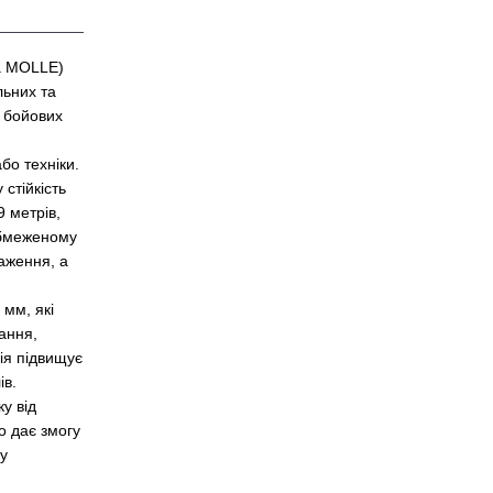
ма MOLLE)
льних та
х бойових
о техніки.
стійкість
 метрів,
обмеженому
аження, а
 мм, які
ання,
ія підвищує
ів.
у від
 дає змогу
му