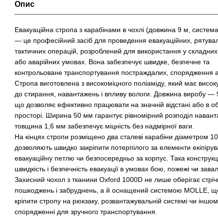
Опис
Евакуаційна стропа з карабінами в чохлі (довжина 9 м, систе
— це професійний засіб для проведення евакуаційних, рятува
тактичних операцій, розроблений для використання у складни
або аварійних умовах. Вона забезпечує швидке, безпечне та
контрольоване транспортування постраждалих, спорядження аб
Стропа виготовлена з високоміцного поліаміду, який має високу 
до стирання, навантажень і впливу вологи. Довжина виробу — 9
що дозволяє ефективно працювати на значній відстані або в 
просторі. Ширина 50 мм гарантує рівномірний розподіл навант
товщина 1,6 мм забезпечує міцність без надмірної ваги.
На кінцях стропи розміщено два сталеві карабіни діаметром 10
дозволяють швидко закріпити потерпілого за елементи екіпірув
евакуаційну петлю чи безпосередньо за корпус. Така конструкц
швидкість і безпечність евакуації в умовах бою, пожежі чи завал
Захисний чохол з тканини Oxford 1000D не лише оберігає стрічк
пошкоджень і забруднень, а й оснащений системою MOLLE, що
кріпити стропу на рюкзаку, розвантажувальній системі чи іншо
спорядженні для зручного транспортування.