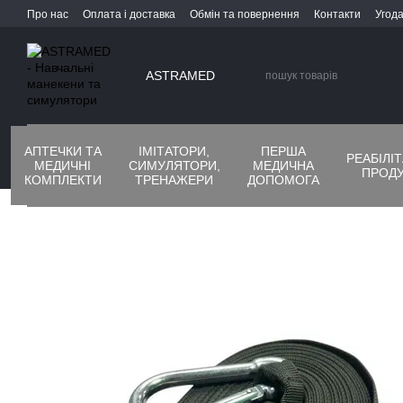
Перейти до основного контенту
Про нас
Оплата і доставка
Обмін та повернення
Контакти
Угода
ASTRAMED
АПТЕЧКИ ТА
ІМІТАТОРИ,
ПЕРША
РЕАБІЛІ
МЕДИЧНІ
СИМУЛЯТОРИ,
МЕДИЧНА
ПРОДУ
КОМПЛЕКТИ
ТРЕНАЖЕРИ
ДОПОМОГА