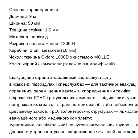
Основні характеристики
Довжина: 9 м
Ширина: 50 мм
Товщина стрічки: 1,6 мм
Матеріал: поліамід
Розривне навантаження: 1200 Н
Карабіни: 2 шт., металеві (10 мм)
Чохол: тканина Oxford 1000D з системою MOLLE
Колір: чорний / камуфляж (залежно від модифікації)
Евакуаційна стропа з карабінами застосовується у:
військових підрозділах і спецслужбах — для тактичної евакуації
поранених, переміщення вантажів, спорядження чи техніки;
підрозділах ДСНС і рятувальних командах — під час витягуван
постраждалих із завалів, транспортних засобів або небезпечних
цивільному захисті, ТрО, волонтерських структурах — як части
евакуаційного або медичного комплекту;
туристичних, альпіністських і пошуково-рятувальних групах — 
допомоги у транспортуванні спорядження чи людей на складні