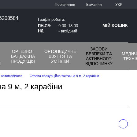
Порівняння
Бажання
УКР
66208584
Графік роботи:
МІЙ КОШИК
ПН-СБ:
9:00–18:00
НД
- вихідний
ЗАСОБИ
ОРТЕЗНО-
ОРТОПЕДИЧНЕ
-
БЕЗПЕКИ ТА
МЕДИЧ
БАНДАЖНА
ВЗУТТЯ ТА
АКТИВНОГО
ТЕХНІ
ПРОДУКЦІЯ
УСТІЛКИ
І
ВІДПОЧИНКУ
 автомобіліста
Стропа евакуаційна тактична 9 м, 2 карабіни
а 9 м, 2 карабіни