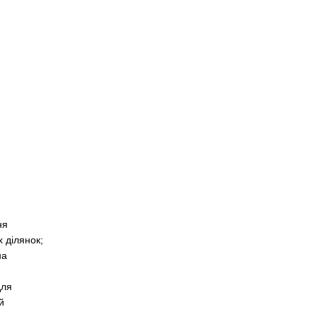
ня
 ділянок;
на
для
й