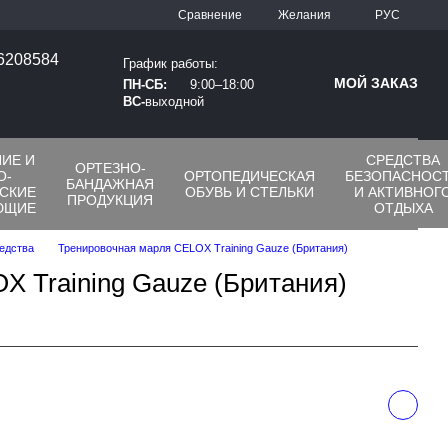
Сравнение
Желания
РУС
66208584
График работы:
МОЙ ЗАКАЗ
ПН-СБ:
9:00–18:00
ВС-
выходной
ИЕ И
СРЕДСТВА
ОРТЕЗНО-
О-
ОРТОПЕДИЧЕСКАЯ
БЕЗОПАСНОС
БАНДАЖНАЯ
СКИЕ
ОБУВЬ И СТЕЛЬКИ
И АКТИВНОГ
ПРОДУКЦИЯ
ЮЩИЕ
ОТДЫХА
едства
Тренировочная марля CELOX Training Gauze (Британия)
X Training Gauze (Британия)