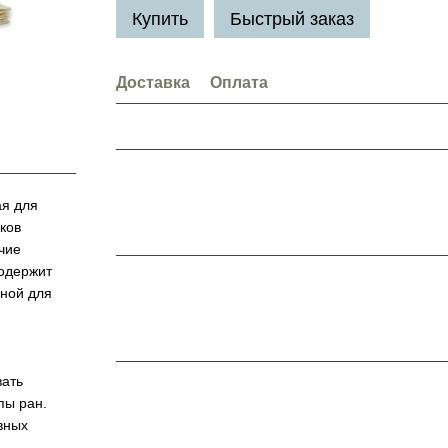
Купить
Быстрый заказ
Доставка
Оплата
ая для
ков
чие
одержит
сной для
ать
пы ран.
вных