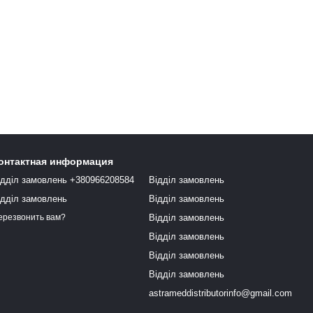
онтактная информация
ідділ замовлень +380966208584
Відділ замовлень
ідділ замовлень
Відділ замовлень
Відділ замовлень
ерезвонить вам?
Відділ замовлень
Відділ замовлень
Відділ замовлень
astrameddistributorinfo@gmail.com