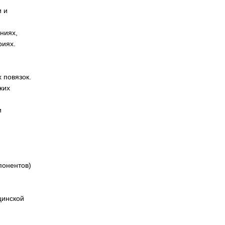
и и
ниях,
риях.
 повязок.
ких
и
понентов)
цинской