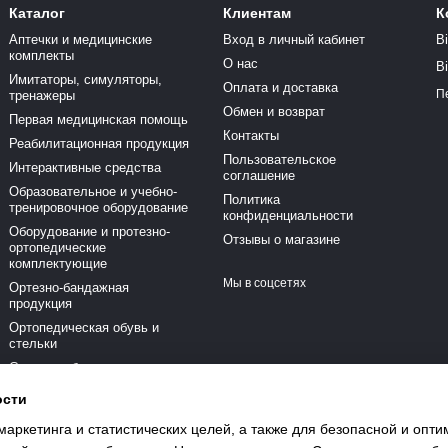
Каталог
Клиентам
К
Аптечки и медицинские
Вход в личный кабинет
В
комплекты
О нас
В
Имитаторы, симуляторы,
Оплата и доставка
П
тренажеры
Обмен и возврат
Первая медицинская помощь
Контакты
Реабилитационная продукция
Пользовательское
Интерактивные средства
соглашение
Образовательное и учебно-
Политика
тренировочное оборудование
конфиденциальности
Оборудование и протезно-
Отзывы о магазине
ортопедические
комплектующие
Мы в соцсетях
Ортезно-бандажная
продукция
Ортопедическая обувь и
стельки
Средства безопасности и
активного отдыха
ости
Медицинская техника
маркетинга и статистических целей, а также для безопасной и опт
Красота и здоровье