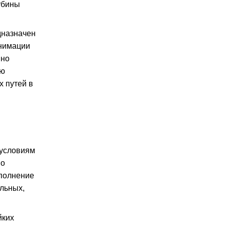
убины
дназначен
анимации
вно
ую
х путей в
 условиям
но
ыполнение
льных,
йких