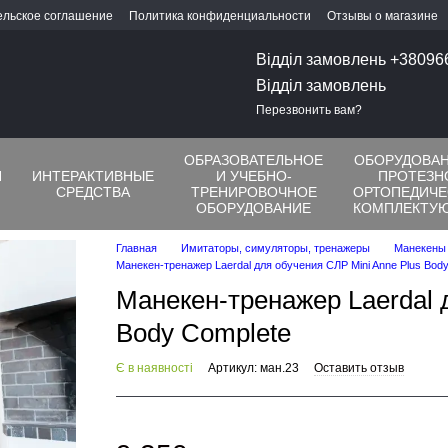
ельское соглашение
Политика конфиденциальности
Отзывы о магазине
Відділ замовлень +3809
Відділ замовлень
Перезвонить вам?
ОБРАЗОВАТЕЛЬНОЕ
ОБОРУДОВАН
Я
ИНТЕРАКТИВНЫЕ
И УЧЕБНО-
ПРОТЕЗН
СРЕДСТВА
ТРЕНИРОВОЧНОЕ
ОРТОПЕДИЧЕ
ОБОРУДОВАНИЕ
КОМПЛЕКТУ
Главная
Имитаторы, симуляторы, тренажеры
Манекены
Манекен-тренажер Laerdal для обучения СЛР Mini Anne Plus Bod
Манекен-тренажер Laerdal 
Body Complete
Є в наявності
Артикул: ман.23
Оставить отзыв