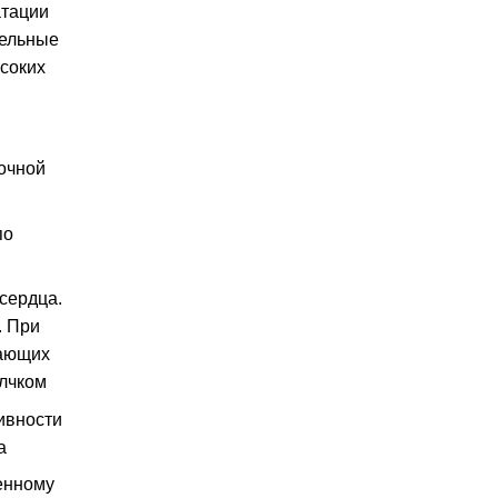
атации
тельные
соких
очной
по
сердца.
. При
дающих
елчком
ивности
а
енному