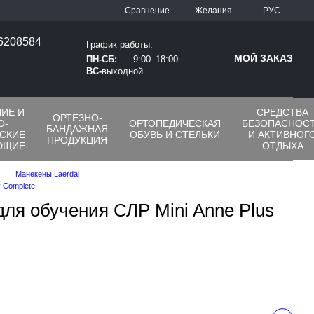
Сравнение
Желания
РУС
66208584
График работы:
МОЙ ЗАКАЗ
ПН-СБ:
9:00–18:00
ВС-
выходной
ИЕ И
СРЕДСТВА
ОРТЕЗНО-
О-
ОРТОПЕДИЧЕСКАЯ
БЕЗОПАСНОС
БАНДАЖНАЯ
СКИЕ
ОБУВЬ И СТЕЛЬКИ
И АКТИВНОГ
ПРОДУКЦИЯ
ЮЩИЕ
ОТДЫХА
Манекены Laerdal
y Complete
для обучения СЛР Mini Anne Plus