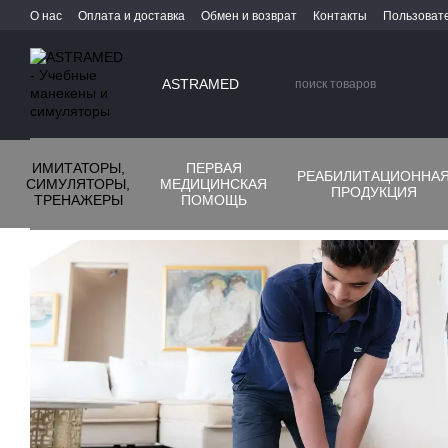
Перейти к основному контенту
О нас
Оплата и доставка
Обмен и возврат
Контакты
Пользоват
ASTRAMED
ИМИТАТОРЫ,
ПЕРВАЯ
РЕАБИЛИТАЦИОННА
СИМУЛЯТОРЫ,
МЕДИЦИНСКАЯ
ПРОДУКЦИЯ
ТРЕНАЖЕРЫ
ПОМОЩЬ