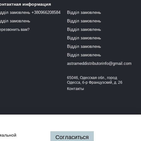
онтактная информация
ідділ замовлень +380966208584
Відділ замовлень
ідділ замовлень
Відділ замовлень
Відділ замовлень
ерезвонить вам?
Відділ замовлень
Відділ замовлень
Відділ замовлень
astrameddistributorinfo@gmail.com
65046, Одесская обл., город
Одесса, б-р Французский, д. 26
Контакты
имальной
Согласиться